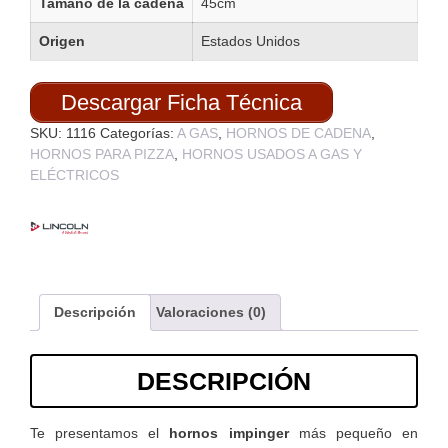
Tamaño de la cadena
45cm
Origen
Estados Unidos
Descargar Ficha Técnica
SKU:
1116
Categorías:
A GAS
,
HORNOS DE CADENA
,
HORNOS PARA PIZZA
,
HORNOS USADOS A GAS Y
ELÉCTRICOS
Descripción
Valoraciones (0)
DESCRIPCIÓN
Te presentamos el
hornos impinger
más pequeño en