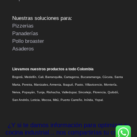
Nuestras soluciones para:
Pizzerias
Panaderías
Pollo broaster
Asaderos
Llevamos nuestros productos a todo Colombia
Bogotá, Medellín, Cali, Barranquilla, Cartagena, Bucaramanga, Cúcuta, Santa
Marta, Pereira, Manizales, Armenia, Ibagué, Pasto, Villavicencio, Montería,
Neiva, Popayán, Tunja, Riohacha, Valledupar, Sincelejo, Florencia, Quibdó,
San Andrés, Leticia, Mocoa, Mitú, Puerto Carreño, Inírida, Yopal.
¿Y si te damos información para optimizar tu
cocina industrial... nos compartirías tu correo?