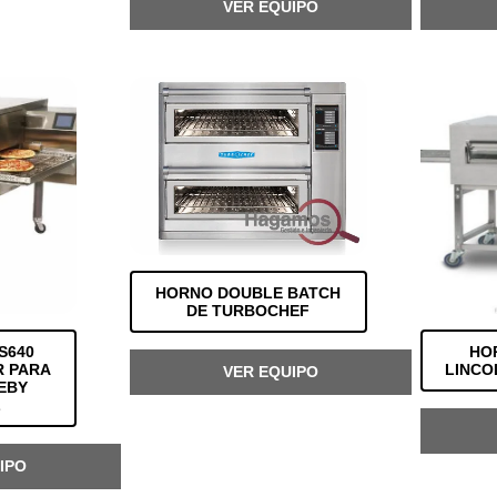
VER EQUIPO
HORNO DOUBLE BATCH
DE TURBOCHEF
S640
HO
 PARA
LINCO
VER EQUIPO
EBY
L
IPO