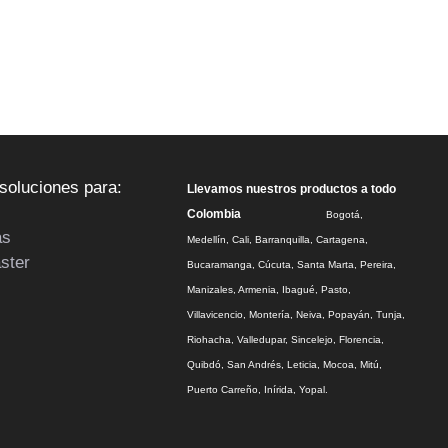
soluciones para:
Llevamos nuestros productos a todo
Colombia
Bogotá,
as
Medellín, Cali, Barranquilla, Cartagena,
aster
Bucaramanga, Cúcuta, Santa Marta, Pereira,
Manizales, Armenia, Ibagué, Pasto,
Villavicencio, Montería, Neiva, Popayán, Tunja,
Riohacha, Valledupar, Sincelejo, Florencia,
Quibdó, San Andrés, Leticia, Mocoa, Mitú,
Puerto Carreño, Inírida, Yopal.