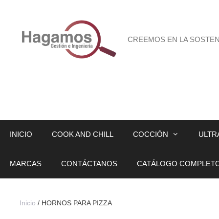
Saltar
al
contenido
CREEMOS EN LA SOSTENI
INICIO
COOK AND CHILL
COCCIÓN
ULTR
MARCAS
CONTÁCTANOS
CATÁLOGO COMPLET
Inicio
/ HORNOS PARA PIZZA