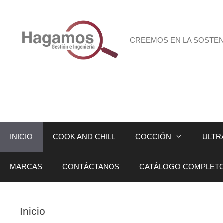
Saltar
al
contenido
CREEMOS EN LA SOSTENI
INICIO
COOK AND CHILL
COCCIÓN
ULTR
MARCAS
CONTÁCTANOS
CATÁLOGO COMPLET
Inicio