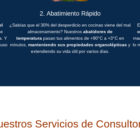
2. Abatimiento Rápido
el
¿Sabías que el 30% del desperdicio en cocinas viene del mal
E
se
almacenamiento? Nuestros
abatidores de
o
a. Y
temperatura
pasan tus alimentos de +90°C a +3°C en
man
luso
minutos,
manteniendo sus propiedades organolépticas
y
lo 
extendiendo su vida útil por varios días.
estros Servicios de Consulto