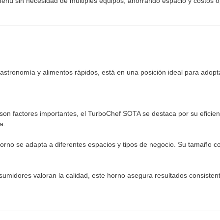
u menú sin necesidad de múltiples equipos, ahorrando espacio y costos o
astronomía y alimentos rápidos, está en una posición ideal para adop
s son factores importantes, el TurboChef SOTA se destaca por su eficie
a.
rno se adapta a diferentes espacios y tipos de negocio. Su tamaño com
umidores valoran la calidad, este horno asegura resultados consistent