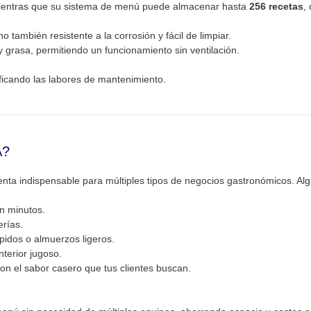
n, mientras que su sistema de menú puede almacenar hasta
256 recetas
,
o también resistente a la corrosión y fácil de limpiar.
 y grasa, permitiendo un funcionamiento sin ventilación.
lificando las labores de mantenimiento.
A?
enta indispensable para múltiples tipos de negocios gastronómicos. Al
en minutos.
erías.
idos o almuerzos ligeros.
terior jugoso.
on el sabor casero que tus clientes buscan.