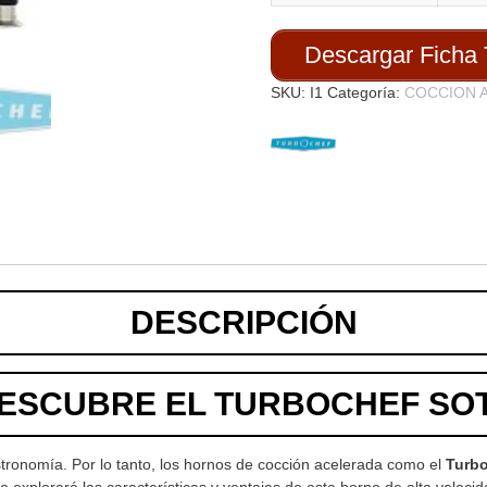
Descargar Ficha 
SKU:
I1
Categoría:
COCCION 
DESCRIPCIÓN
ESCUBRE EL TURBOCHEF SO
stronomía. Por lo tanto, los hornos de cocción acelerada como el
Turb