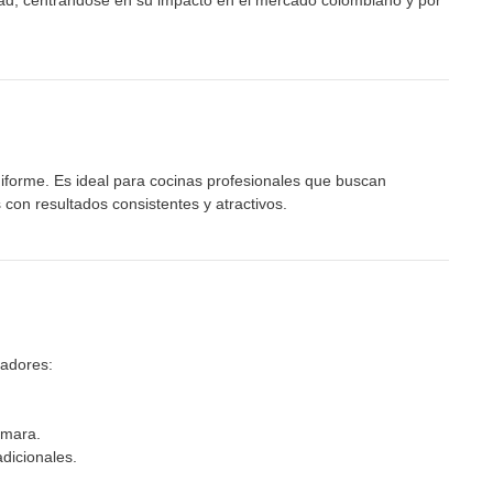
cidad, centrándose en su impacto en el mercado colombiano y por
iforme. Es ideal para cocinas profesionales que buscan
con resultados consistentes y atractivos.
radores:
ámara.
dicionales.