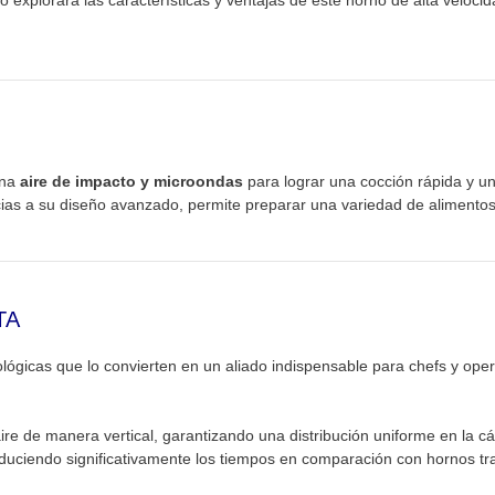
o explorará las características y ventajas de este horno de alta velo
ina
aire de impacto y microondas
para lograr una cocción rápida y un
ias a su diseño avanzado, permite preparar una variedad de alimentos 
TA
ógicas que lo convierten en un aliado indispensable para chefs y ope
ire de manera vertical, garantizando una distribución uniforme en la c
duciendo significativamente los tiempos en comparación con hornos tra