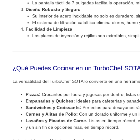
La pantalla táctil de 7 pulgadas facilita la operació
Diseño Robusto y Seguro
Su interior de acero inoxidable no solo es duradero, sin
El sistema de filtración catalítica elimina olores, humo
Facilidad de Limpieza
Las placas de inyección y rejillas son extraíbles, simp
¿Qué Puedes Cocinar en un TurboChef SOT
La versatilidad del TurboChef SOTA lo convierte en una herrami
Pizzas:
Crocantes por fuera y jugosas por dentro, listas 
Empanadas y Quiches:
Ideales para cafeterías y panad
Sandwiches y Croissants:
Perfectos para desayunos ráp
Carnes y Alitas de Pollo:
Con un dorado uniforme y un in
Lasañas y Picadas de Carne:
Listas en tiempo récord, c
y un sin fin de opciones mas, en tiempo récord.