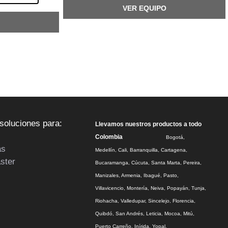
VER EQUIPO
soluciones para:
Llevamos nuestros productos a todo
Colombia
Bogotá,
as
Medellín, Cali, Barranquilla, Cartagena,
aster
Bucaramanga, Cúcuta, Santa Marta, Pereira,
Manizales, Armenia, Ibagué, Pasto,
Villavicencio, Montería, Neiva, Popayán, Tunja,
Riohacha, Valledupar, Sincelejo, Florencia,
Quibdó, San Andrés, Leticia, Mocoa, Mitú,
Puerto Carreño, Inírida, Yopal.