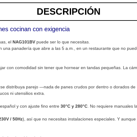
DESCRIPCIÓN
es cocinan con exigencia
sas, el
NAG101BV
puede ser lo que necesitas.
 una panadería que abre a las 5 a.m., en un restaurante que no puede 
bajar con comodidad sin tener que hornear en tandas pequeñas. La cá
or se distribuya parejo —nada de panes crudos por dentro o dorados d
cos ni utensilios extra.
 español y con ajuste fino entre
30°C y 280°C
. No requiere manuales l
230V / 50Hz
), así que no necesitas instalaciones especiales. Y aunque n