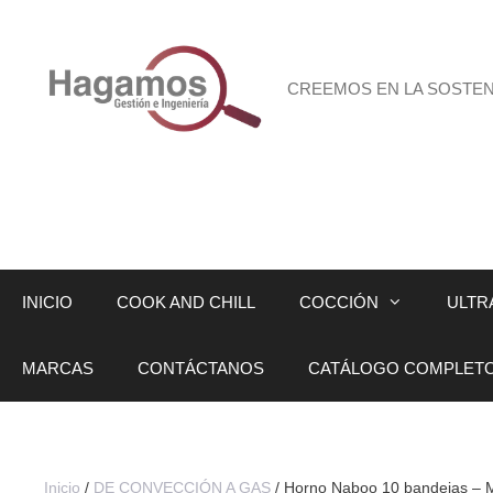
Saltar
al
contenido
CREEMOS EN LA SOSTENI
INICIO
COOK AND CHILL
COCCIÓN
ULTR
MARCAS
CONTÁCTANOS
CATÁLOGO COMPLET
Inicio
/
DE CONVECCIÓN A GAS
/ Horno Naboo 10 bandejas – 