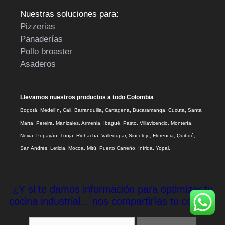
Nuestras soluciones para:
Pizzerias
Panaderías
Pollo broaster
Asaderos
Llevamos nuestros productos a todo Colombia
Bogotá, Medellín, Cali, Barranquilla, Cartagena, Bucaramanga, Cúcuta, Santa
Marta, Pereira, Manizales, Armenia, Ibagué, Pasto, Villavicencio, Montería,
Neiva, Popayán, Tunja, Riohacha, Valledupar, Sincelejo, Florencia, Quibdó,
San Andrés, Leticia, Mocoa, Mitú, Puerto Carreño, Inírida, Yopal.
¿Y si te damos información para optimizar tu
cocina industrial... nos compartirías tu correo?