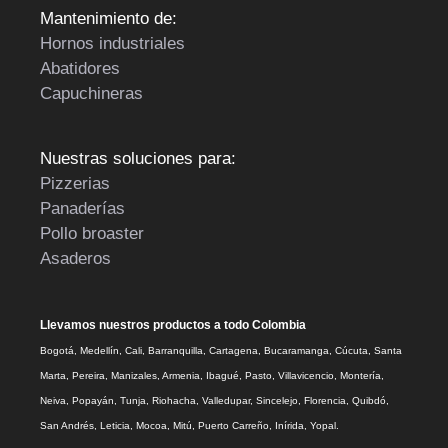
Mantenimiento de:
Hornos industriales
Abatidores
Capuchineras
Nuestras soluciones para:
Pizzerias
Panaderías
Pollo broaster
Asaderos
Llevamos nuestros productos a todo Colombia
Bogotá, Medellín, Cali, Barranquilla, Cartagena, Bucaramanga, Cúcuta, Santa
Marta, Pereira, Manizales, Armenia, Ibagué, Pasto, Villavicencio, Montería,
Neiva, Popayán, Tunja, Riohacha, Valledupar, Sincelejo, Florencia, Quibdó,
San Andrés, Leticia, Mocoa, Mitú, Puerto Carreño, Inírida, Yopal.