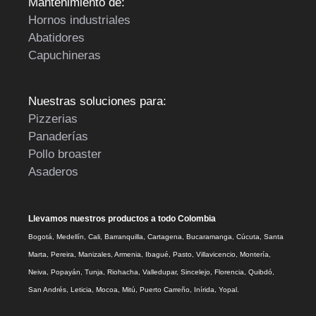
Mantenimiento de:
Hornos industriales
Abatidores
Capuchineras
Nuestras soluciones para:
Pizzerias
Panaderías
Pollo broaster
Asaderos
Llevamos nuestros productos a todo Colombia
Bogotá, Medellín, Cali, Barranquilla, Cartagena, Bucaramanga, Cúcuta, Santa
Marta, Pereira, Manizales, Armenia, Ibagué, Pasto, Villavicencio, Montería,
Neiva, Popayán, Tunja, Riohacha, Valledupar, Sincelejo, Florencia, Quibdó,
San Andrés, Leticia, Mocoa, Mitú, Puerto Carreño, Inírida, Yopal.