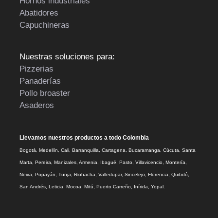
Hornos industriales
Abatidores
Capuchineras
Nuestras soluciones para:
Pizzerias
Panaderías
Pollo broaster
Asaderos
Llevamos nuestros productos a todo Colombia
Bogotá, Medellín, Cali, Barranquilla, Cartagena, Bucaramanga, Cúcuta, Santa
Marta, Pereira, Manizales, Armenia, Ibagué, Pasto, Villavicencio, Montería,
Neiva, Popayán, Tunja, Riohacha, Valledupar, Sincelejo, Florencia, Quibdó,
San Andrés, Leticia, Mocoa, Mitú, Puerto Carreño, Inírida, Yopal.