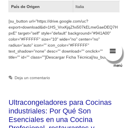
País de Origen
Italia
[su_button url="https://drive.google.com/uc?
export=download&id=1HS_VnxKjqZfxi507kELmeGaeDEQ7H
pxE" target="self" style="default" background="#941A00"
color="#FFFFFF" size="10" wide="no" center="no"
radius="auto" icon="" icon_color="#FFFFFF"
text_shadow="none" desc="" download="" onclick="" rel=""
title="" id="" class=""]Descargar Ficha Técnica[/su_button]
menú
Deja un comentario
Ultracongeladores para Cocinas
industriales: Por Qué Son
Esenciales en una Cocina