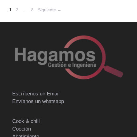
Página
Página
Página
1
2
…
8
Siguiente
→
Escríbenos un Email
Envíanos un whatsapp
Cook & chill
Cocción
Abatimiento