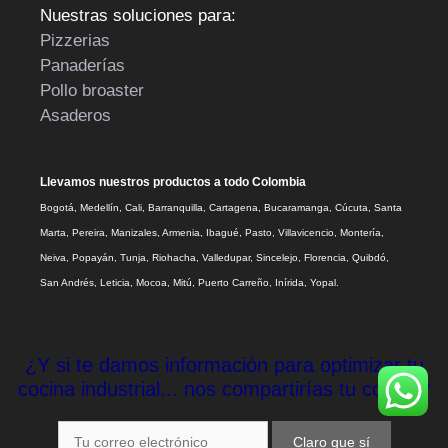
Nuestras soluciones para:
Pizzerias
Panaderías
Pollo broaster
Asaderos
Llevamos nuestros productos a todo Colombia
Bogotá, Medellín, Cali, Barranquilla, Cartagena, Bucaramanga, Cúcuta, Santa
Marta, Pereira, Manizales, Armenia, Ibagué, Pasto, Villavicencio, Montería,
Neiva, Popayán, Tunja, Riohacha, Valledupar, Sincelejo, Florencia, Quibdó,
San Andrés, Leticia, Mocoa, Mitú, Puerto Carreño, Inírida, Yopal.
¿Y si te damos información para optimizar tu
cocina industrial... nos compartirías tu correo?
Claro que sí