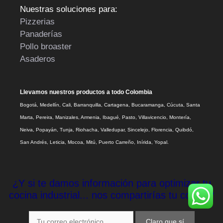
Nuestras soluciones para:
Pizzerias
Panaderías
Pollo broaster
Asaderos
Llevamos nuestros productos a todo Colombia
Bogotá, Medellín, Cali, Barranquilla, Cartagena, Bucaramanga, Cúcuta, Santa
Marta, Pereira, Manizales, Armenia, Ibagué, Pasto, Villavicencio, Montería,
Neiva, Popayán, Tunja, Riohacha, Valledupar, Sincelejo, Florencia, Quibdó,
San Andrés, Leticia, Mocoa, Mitú, Puerto Carreño, Inírida, Yopal.
¿Y si te damos información para optimizar tu
cocina industrial... nos compartirías tu correo?
Claro que sí