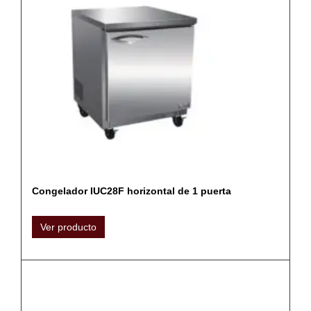
Congelador IUC28F horizontal de 1 puerta
Ver producto