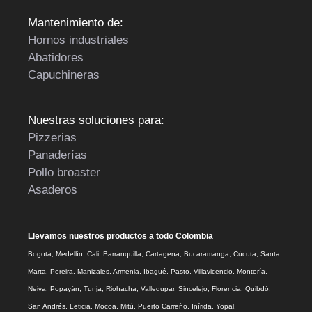
Mantenimiento de:
Hornos industriales
Abatidores
Capuchineras
Nuestras soluciones para:
Pizzerias
Panaderías
Pollo broaster
Asaderos
Llevamos nuestros productos a todo Colombia
Bogotá, Medellín, Cali, Barranquilla, Cartagena, Bucaramanga, Cúcuta, Santa
Marta, Pereira, Manizales, Armenia, Ibagué, Pasto, Villavicencio, Montería,
Neiva, Popayán, Tunja, Riohacha, Valledupar, Sincelejo, Florencia, Quibdó,
San Andrés, Leticia, Mocoa, Mitú, Puerto Carreño, Inírida, Yopal.